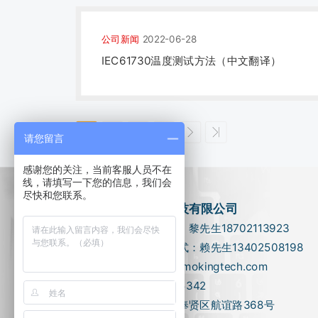
公司新闻
2022-06-28
IEC61730温度测试方法（中文翻译）
1
2
3
4
请您留言
感谢您的关注，当前客服人员不在
线，请填写一下您的信息，我们会
尽快和您联系。
上海慕晶光电科技有限公司
公司总部联系方式：黎先生18702113923
华南西南区联系方式：赖先生13402508198
邮箱：ljhljh-009@mokingtech.com
客服QQ : 269445342
公司地址：上海市奉贤区航谊路368号