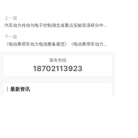
上一篇
汽车动力传动与电子控制湖北省重点实验室清研分中心
揭牌仪式
下一篇
《电动乘用车动力电池整备规范》《电动乘用车动力电
池检测评估规范》团体标准正式发布，清研精准参与编
服务热线
制
18702113923
最新资讯
DEKRA德凯声学及振动测试中心，专业成就卓越
1
中国汽研携手北汽越野开展高原适应性及实际道
2
路排放试验
中汽研（天津）环境风洞实验室
3
防爆国家标准（GB3836）
4
乘用车整车太阳光模拟加速老化试验方法