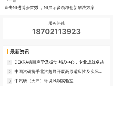
下一篇
直击NI进博会首秀 ，NI展示多领域创新解决方案
服务热线
18702113923
最新资讯
DEKRA德凯声学及振动测试中心，专业成就卓越
1
中国汽研携手北汽越野开展高原适应性及实际道
2
路排放试验
中汽研（天津）环境风洞实验室
3
防爆国家标准（GB3836）
4
乘用车整车太阳光模拟加速老化试验方法
5
黑板温度计与黑标温度计
6
紫外线杀菌技术如何助力民航科技“抗疫”？
7
三菱重工与Applus+ IDIADA将联手开发设施用于
8
高度自动化车辆环境测试