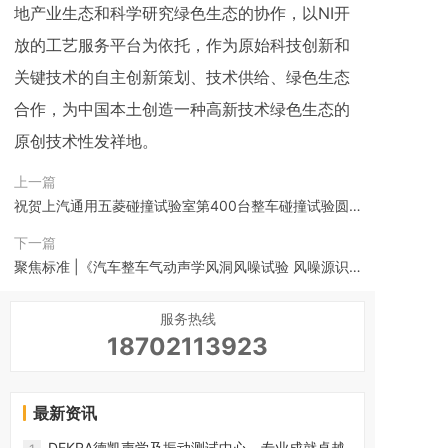
地产业生态和科学研究绿色生态的协作，以NI开
放的工艺服务平台为依托，作为原始科技创新和
关键技术的自主创新策划、技术供给、绿色生态
合作，为中国本土创造一种高新技术绿色生态的
原创技术性发祥地。
上一篇
祝贺上汽通用五菱碰撞试验室第400台整车碰撞试验圆
满完成！！！
下一篇
聚焦标准 |《汽车整车气动声学风洞风噪试验 风噪源识
别及可视化测量方法》获批立项
服务热线
18702113923
最新资讯
DEKRA德凯声学及振动测试中心，专业成就卓越