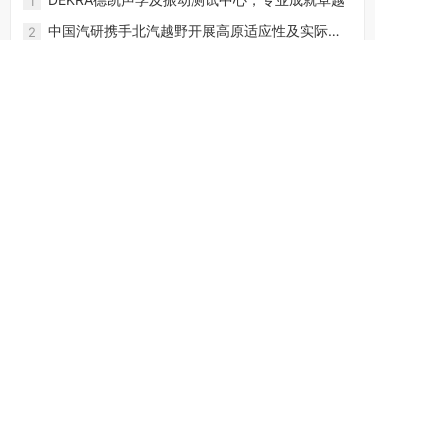
1
中国汽研携手北汽越野开展高原适应性及实际道
2
路排放试验
中汽研（天津）环境风洞实验室
3
防爆国家标准（GB3836）
4
乘用车整车太阳光模拟加速老化试验方法
5
黑板温度计与黑标温度计
6
紫外线杀菌技术如何助力民航科技“抗疫”？
7
三菱重工与Applus+ IDIADA将联手开发设施用于
8
高度自动化车辆环境测试
祝贺上汽通用五菱碰撞试验室第400台整车碰撞
9
试验圆满完成！！！
直击NI进博会首秀 ，NI展示多领域创新解决方案
10
上海慕晶光电科技有限公司
联系方式：18702113923
邮箱：ljhljh-009@163.com